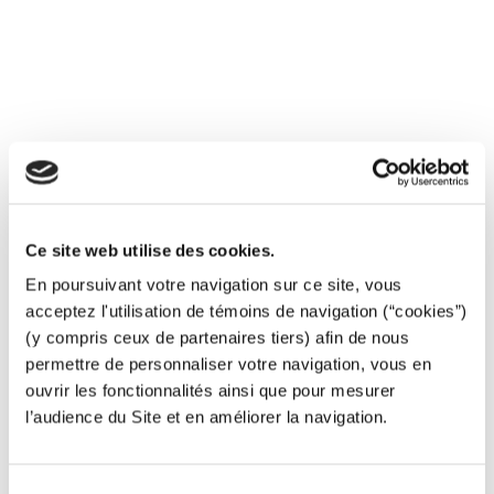
Maitrise des flux et comptage
Canalisations et branchements
Installations hydrauliques
Ce site web utilise des cookies.
Stations de pompage
En poursuivant votre navigation sur ce site, vous
Usines de traitement : process et EAI
acceptez l'utilisation de témoins de navigation (“cookies”)
(y compris ceux de partenaires tiers) afin de nous
Réseaux et réservoirs (nettoyage et désinfection)
permettre de personnaliser votre navigation, vous en
ouvrir les fonctionnalités ainsi que pour mesurer
Pose de vannes sans arrêt d’eau (et prise en charge)
l’audience du Site et en améliorer la navigation.
Borne de puisage
Sélection