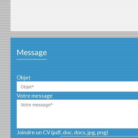
Message
Objet
Votre message
Joindre un CV (pdf, doc, docs, jpg, png)