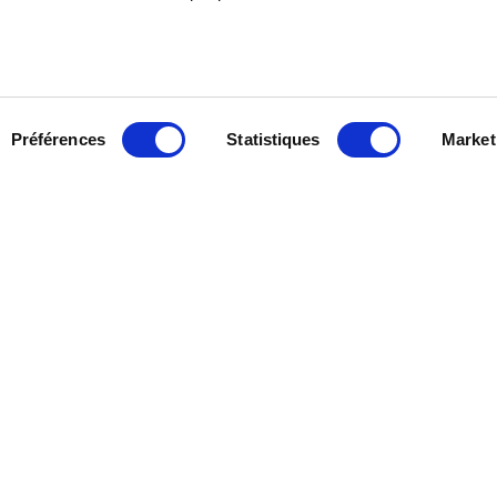
Préférences
Statistiques
Market
ALABERTHIER
CONTACT
xpertise dans les domaines
Un projet 
et de l’aménagement public-VRD.
réaliser 
demande d
demande d
d’améliora
écoute !