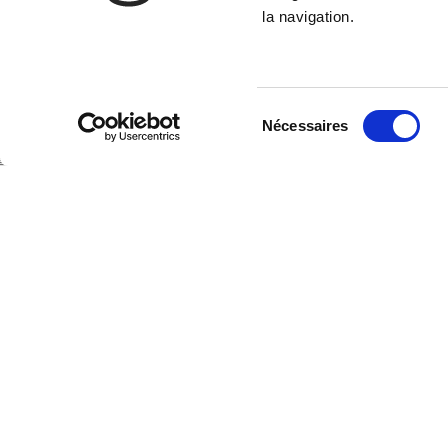
la navigation.
Sélection
Nécessaires
du
consentement
EN SAVOIR PLUS SUR GANTELET G
Depuis 1947, GANTELET-GALABERTHIER développe son e
du génie civil, de la maçonnerie, des travaux souterrains 