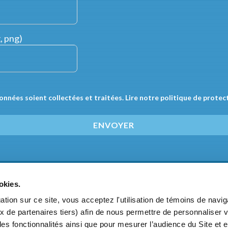
, png)
onnées soient collectées et traitées.
Lire notre politique de protec
ENVOYER
LABERTHIER – 40, rue Lucette et René Desgrand – 69100 
okies.
tion sur ce site, vous acceptez l'utilisation de témoins de navig
x de partenaires tiers) afin de nous permettre de personnaliser v
les fonctionnalités ainsi que pour mesurer l’audience du Site et 