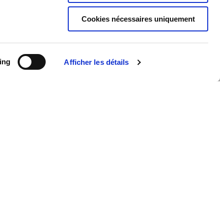
Cookies nécessaires uniquement
ing
Afficher les détails
en perspective, un chantier en cours, des travaux à
en urgence, une préoccupation technique, une
’accompagnement, un besoin de conseil, une
’information ou encore une suggestion
tion… Cliquez ici et nous serons rapidement à votre