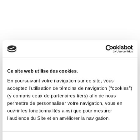
Maitrise des flux et comptage
Canalisations et branchements
Installations hydrauliques
Ce site web utilise des cookies.
Stations de pompage
En poursuivant votre navigation sur ce site, vous
Usines de traitement : process et EAI
acceptez l'utilisation de témoins de navigation (“cookies”)
(y compris ceux de partenaires tiers) afin de nous
Réseaux et réservoirs (nettoyage et désinfection)
permettre de personnaliser votre navigation, vous en
ouvrir les fonctionnalités ainsi que pour mesurer
Pose de vannes sans arrêt d’eau (et prise en charge)
l’audience du Site et en améliorer la navigation.
Borne de puisage
Sélection